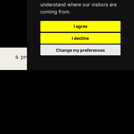
understand where our visitors are
coming from.
I agree
I decline
Change my preferences
à propos
équipe
galerie
presse
UN COUP DE VENT. Une bourrasque, et
les voilà qui sont jetés par jardin sur le